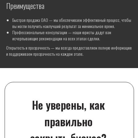
Преимущества
Ликвидация ИП с долгами
Быстрая ликвидация ИП с гарантией за 3
дня
Ликвидация ООО
Быстрая продажа ОАО — мы обеспечиваем эффективный процесс, чтобы
Ликвидация ООО без долгов
вы могли получить наилучший результат за минимальное время.
Профессиональные консультации — наши юристы дадут вам
Ликвидация ООО с долгами
исчерпывающие рекомендации на всех этапах сделки.
Ликвидация ООО с нулевым балансом
Открытость и прозрачность — мы всегда предоставляем полную информацию
Ликвидация ООО через продажу
и поддерживаем прозрачность на каждом этапе.
Ликвидация ООО с недостоверным адресом
Добровольная ликвидация ООО
Ликвидация ООО на УСН
Ликвидация ООО без проверок
Завершение затянувшейся ликвидации
Ликвидация ООО с выездом
Быстрая ликвидация ООО с гарантией за 2
дня
Ликвидация АО
Ликвидация ЗАО
Ликвидация ОАО
Ликвидация УП
Ликвидация ЧУП