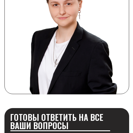
Ликвидация компании в Шклове
Ликвидация компании в Новополоцке
Ликвидация компании в Орше
Ликвидация компании в Лиде
Ликвидация компании в Жлобине
Ликвидация компании в Мозыре
Ликвидация компании в Речице
Ликвидация компании в Солигорске
Ликвидация компании в Новогрудке
Ликвидация компании в Слуцке
ПРОДАЖА
Продажа ООО
Продажа АО
Продажа ЗАО
Продажа ОАО
Продажа УП
Продажа ЧУП
Продажа ЧТУП
Продажа СП