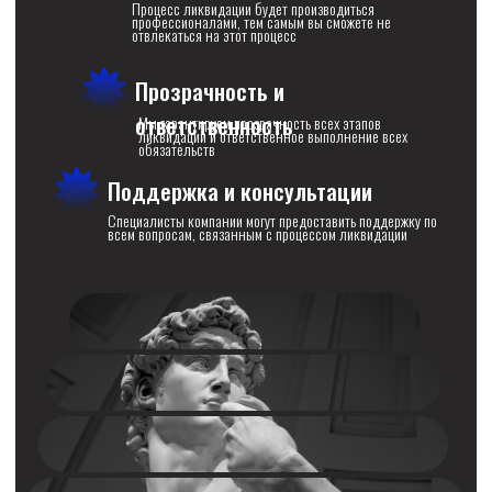
ЭТАПЫ СОТРУДНИЧЕСТВА
01/
Консультация
проведение встречи: принятие решения о варианте ликвидации,
ознакомление с бухгалтерией и кредиторами, а также с имеющимися
нюансами в компании
Оформление
02/
заключение договора на оказание услуг, передача документов, запуск
процесса ликвидации, подписание договоров и актов приема-
передачи
03/
Передача
передача окончательных документов по ликвидации, закрытие
актов выполненных работ