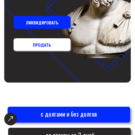
с долгами и без долгов
со сроком от 2 дней
с проблемной бухгалтерией
по всей Беларуси
ПОЧЕМУ МЫ?
Профессионализм и опыт