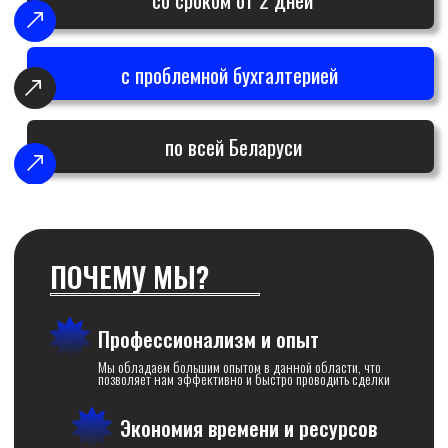
Мы обладаем большим опытом в данной области, что
позволяет нам эффективно и быстро проводить сделки
Экономия времени и ресурсов
Процесс ликвидации будет производиться
профессионалами, тем самым вы сможете не
отвлекаться на этот процесс
Прозрачность и
ответственность
Мы гарантируем прозрачность всех этапов
ликвидации и ответственное выполнение всех
обязательств
Поддержка и консультации
Специалисты компании могут предоставить поддержку по
всем вопросам, связанным с процессом ликвидации