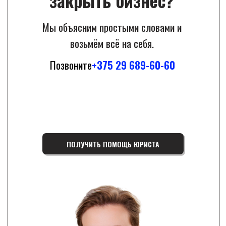
Ликвидация ОДО
Ликвидация СП
Ликвидация ЧТУП
Консультация по ликвидации компании
Ликвидация филиала
ЛИКВИДАЦИЯ
В БЕЛАРУСИ
Ликвидация компании в Гомеле
Ликвидация компании в Могилеве
Ликвидация компании в Витебске
Ликвидация компании в Гродно
Ликвидация компании в Бресте
Ликвидация компании в Бобруйске
Ликвидация компании в Барановичах
Ликвидация компании в Борисове
Ликвидация компании в Пинске
Ликвидация компании в Светлогорске