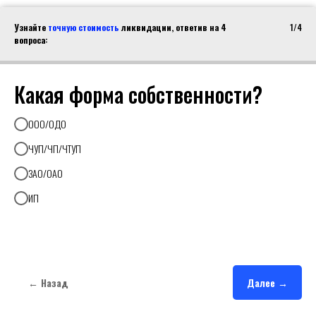
Узнайте
точную стоимость
ликвидации, ответив на 4
1/4
вопроса:
Какая форма собственности?
ООО/ОДО
ЧУП/ЧП/ЧТУП
ЗАО/ОАО
ИП
← Назад
Далее →