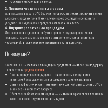
Раскрытие информации о сделке.
3. Продажа через прямые договоры
Если вы хотите продать ОАО без участия биржи, вы можете заключить прямые
договоры с покупателями. В этом случае важно соблюдать все правила
ГОТОВЫ ОТВЕТИТЬ НА ВСЕ
уведомления акционеров и процесса согласования сделки.
ВАШИ ВОПРОСЫ
4. Внутрикорпоративные процедуры
Для завершения сделки потребуется провести внутрикорпоративные
Номер телефона
процедуры, такие как согласование с антимонопольным органом (если
+375 29 689 60 60
необходимо), а также внесение изменений в устав компании.
Почта
info@pil.by
Почему мы?
Адрес
г. Минск, ул. Интернациональная,
Компания ООО «Продажа и ликвидация» предлагает комплексную поддержку
д. 20А, офис 403
на всех этапах
продажи фирмы
:
Полная юридическая поддержка — наши юристы помогут вам с
ООО "Продажа и ликвидация", УНП 193751465
подготовкой всех документов и соблюдением законодательства.
Опыт и профессионализм — мы имеем многолетний опыт работы с ОАО и
знаем все нюансы этого процесса.
Обеспечение безопасности сделки — мы минимизируем риски для наших
ЛИКВИДАЦИЯ
клиентов и гарантируем законность сделки.
Ликвидация ИП