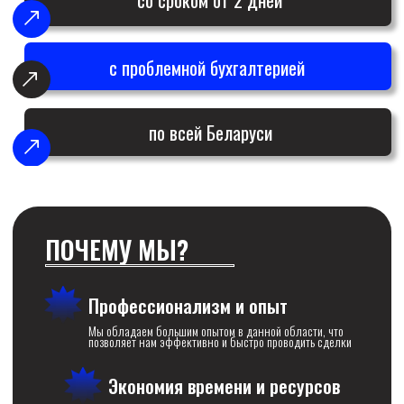
Мы обладаем большим опытом в данной области, что
позволяет нам эффективно и быстро проводить сделки
Экономия времени и ресурсов
Процесс ликвидации будет производиться
профессионалами, тем самым вы сможете не
отвлекаться на этот процесс
Прозрачность и
ответственность
Мы гарантируем прозрачность всех этапов
ликвидации и ответственное выполнение всех
обязательств
Поддержка и консультации
Специалисты компании могут предоставить поддержку по
всем вопросам, связанным с процессом ликвидации