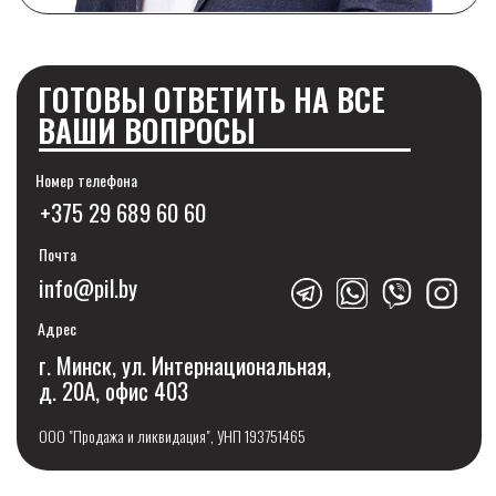
БАНКРОТСТВО
Банкротство ИП
Банкротство ООО
Банкротство АО
Банкротство ЗАО
Банкротство ОАО
Банкротство УП
Банкротство ЧУП
Банкротство ЧТУП
Банкротство СП
Банкротство ОДО
Сопровождение банкротства
Банкротство с долгами
Банкротство с ипотекой
Упрощенное банкротство
Консультация по банкротству
Банкротство филиала