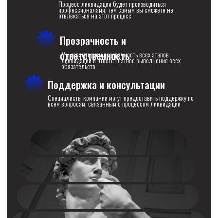
ЭТАПЫ СОТРУДНИЧЕСТВА
01/
Консультация
проведение встречи: принятие решения о варианте ликвидации,
ознакомление с бухгалтерией и кредиторами, а также с имеющимися
нюансами в компании
Оформление
02/
заключение договора на оказание услуг, передача документов, запуск
процесса ликвидации, подписание договоров и актов приема-
передачи
03/
Передача
передача окончательных документов по ликвидации, закрытие
актов выполненных работ