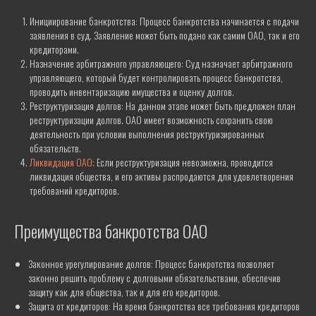
Инициирование банкротства: Процесс банкротства начинается с подачи
заявления в суд. Заявление может быть подано как самим ОАО, так и его
кредиторами.
Назначение арбитражного управляющего: Суд назначает арбитражного
управляющего, который будет контролировать процесс банкротства,
проводить инвентаризацию имущества и оценку долгов.
Реструктуризация долгов: На данном этапе может быть предложен план
реструктуризации долгов. ОАО имеет возможность сохранить свою
деятельность при условии выполнения реструктуризированных
Нужна помощь с
обязательств.
Ликвидация ОАО
: Если реструктуризация невозможна, проводится
ликвидацией компании?
ликвидация общества, и его активы распродаются для удовлетворения
требований кредиторов.
Получите консультацию опытного юриста
по телефону
Преимущества банкротства ОАО
+375 29 689-60-60
или оставьте заявку — мы свяжемся с вами в
течение 15 минут
Законное урегулирование долгов: Процесс банкротства позволяет
законно решить проблему с долговыми обязательствами, обеспечив
защиту как для общества, так и для его кредиторов.
Защита от кредиторов: На время банкротства все требования кредиторов