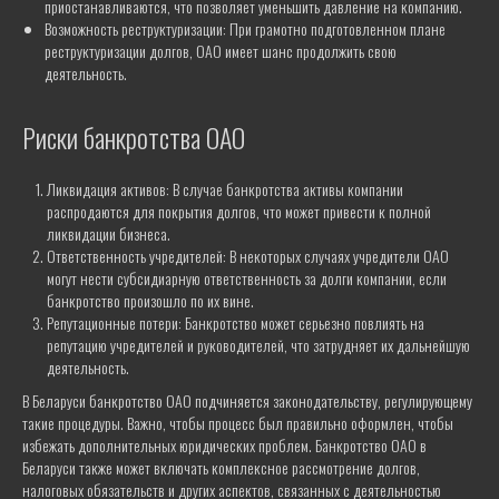
приостанавливаются, что позволяет уменьшить давление на компанию.
Возможность реструктуризации: При грамотно подготовленном плане
ЗАКАЗАТЬ КОНСУЛЬТАЦИЮ
реструктуризации долгов, ОАО имеет шанс продолжить свою
деятельность.
Риски банкротства ОАО
Ликвидация активов: В случае банкротства активы компании
распродаются для покрытия долгов, что может привести к полной
ликвидации бизнеса.
Ответственность учредителей: В некоторых случаях учредители ОАО
могут нести субсидиарную ответственность за долги компании, если
банкротство произошло по их вине.
Репутационные потери: Банкротство может серьезно повлиять на
репутацию учредителей и руководителей, что затрудняет их дальнейшую
деятельность.
В Беларуси банкротство ОАО подчиняется законодательству, регулирующему
такие процедуры. Важно, чтобы процесс был правильно оформлен, чтобы
ГОТОВЫ ОТВЕТИТЬ НА ВСЕ
избежать дополнительных юридических проблем. Банкротство ОАО в
ВАШИ ВОПРОСЫ
Беларуси также может включать комплексное рассмотрение долгов,
Номер телефона
налоговых обязательств и других аспектов, связанных с деятельностью