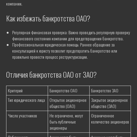
+375 29 689 60 60
компании.
Почта
Как избежать банкротства ОАО?
info@pil.by
Адрес
Регулярная финансовая проверка: Важно проводить регулярную проверку
г. Минск, ул. Интернациональная,
д. 20А, офис 403
финансового состояния компании для предотвращения банкротства.
Профессиональная юридическая помощь: Раннее обращение за
ООО "Продажа и ликвидация", УНП 193751465
консультацией к юристу позволит предотвратить банкротство или
правильно провести процесс реструктуризации.
Отличия банкротства ОАО от ЗАО?
ЛИКВИДАЦИЯ
Ликвидация ИП
Критерий
Банкротство ОАО
Банкротство ЗАО
Ликвидация ИП с долгами
Тип юридического лица
Открытое акционерное
Закрытое акционерное
Быстрая ликвидация ИП с гарантией за 3
общество (ОАО)
общество (ЗАО)
дня
Ликвидация ООО
Число участников
Не ограничено, могут
Ограниченное
Ликвидация ООО без долгов
быть публичные
количество акционеров
Ликвидация ООО с долгами
акционеры
Ликвидация ООО с нулевым балансом