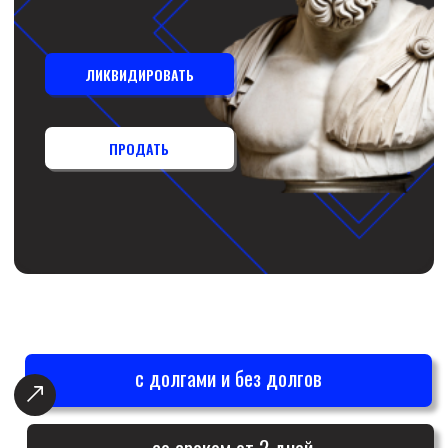
с долгами и без долгов
со сроком от 2 дней
с проблемной бухгалтерией
по всей Беларуси
ПОЧЕМУ МЫ?
Профессионализм и опыт