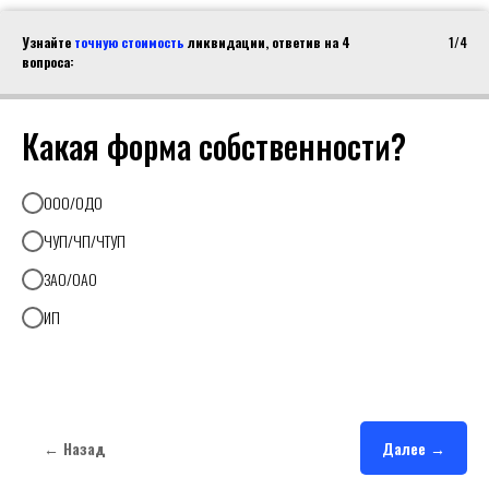
Узнайте
точную стоимость
ликвидации, ответив на 4
1/4
вопроса:
Какая форма собственности?
ООО/ОДО
ЧУП/ЧП/ЧТУП
ЗАО/ОАО
ИП
← Назад
Далее →