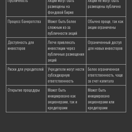
Публичность
Акции могут быть
Акции не могут быть
Ликвидация ООО через продажу
размещены на
размещены публично
Ликвидация ООО с недостоверным адресом
фондовой бирже
Добровольная ликвидация ООО
Процесс банкротства
Может быть более
Обычно проще, так как
Ликвидация ООО на УСН
сложным из-за
акции ограничены
Ликвидация ООО без проверок
публичности акций
Завершение затянувшейся ликвидации
Доступность для
Легче привлекать
Ограниченный доступ
Ликвидация ООО с выездом
инвесторов
инвестиции через
для новых инвесторов
Быстрая ликвидация ООО с гарантией за 2
публичные размещения
дня
Ликвидация АО
акций
Ликвидация ЗАО
Риски для учредителей
Учредители могут нести
Более ограниченная
Ликвидация ОАО
субсидиарную
ответственность, чаще
Ликвидация УП
ответственность
за счет капитала
Ликвидация ЧУП
Открытие процедуры
Может быть
Может быть
Ликвидация ОДО
инициировано как
инициировано
Ликвидация СП
акционерами, так и
акционерами или
Ликвидация ЧТУП
кредиторами
кредиторами
Консультация по ликвидации компании
Ликвидация филиала