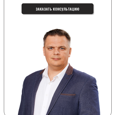
Ликвидация компании в Солигорске
Ликвидация компании в Новогрудке
Ликвидация компании в Слуцке
ПРОДАЖА
Продажа ООО
Продажа АО
Продажа ЗАО
Продажа ОАО
Продажа УП
Продажа ЧУП
Продажа ЧТУП
Продажа СП
Продажа ОДО
Смена учредителя
Продажа с долгами
Консультация по продаже бизнеса
Покупка и продажа доли